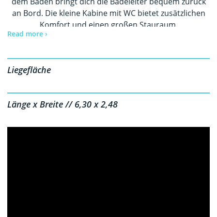
dem Baden bringt dich die Badeleiter bequem zurück
an Bord. Die kleine Kabine mit WC bietet zusätzlichen
Komfort und einen großen Stauraum.
Read more ›
Mit der Halterung für Wassersport wird es auf Wunsch
actionreich - Perfekt für unvergessliche Momente mit
bis zu 8 Personen.
Liegefläche
Länge x Breite // 6,30 x 2,48