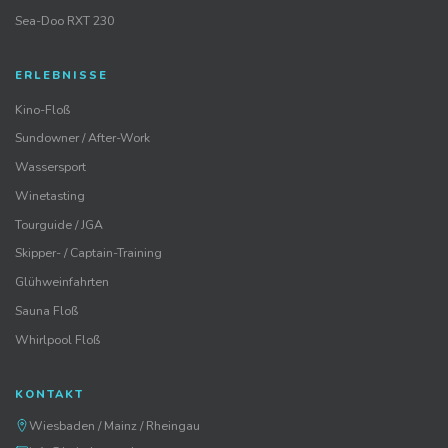
Sea-Doo RXT 230
ERLEBNISSE
Kino-Floß
Sundowner / After-Work
Wassersport
Winetasting
Tourguide / JGA
Skipper- / Captain-Training
Glühweinfahrten
Sauna Floß
Whirlpool Floß
KONTAKT
Wiesbaden / Mainz / Rheingau