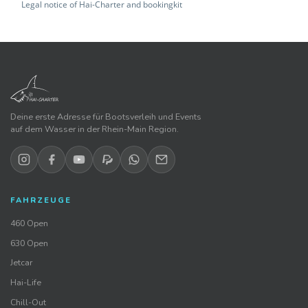
Legal notice of Hai-Charter and bookingkit
Deine erste Adresse für Bootsverleih und Events
auf dem Wasser in der Rhein-Main Region.
FAHRZEUGE
460 Open
630 Open
Jetcar
Hai-Life
Chill-Out