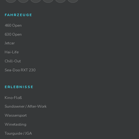
FAHRZEUGE
460 Open
630 Open
Jetcar
Hai-Life
Chill-Out
Sea-Doo RXT 230
ERLEBNISSE
Kino-Floß
Sundowner / After-Work
Wassersport
Winetasting
Tourguide / JGA